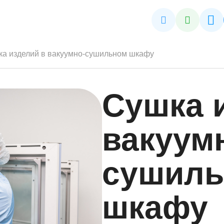
а изделий в вакуумно-сушильном шкафу
Сушка 
вакуум
сушил
шкафу