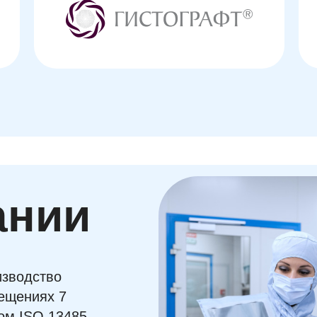
ании
зводство
ещениях 7
том ISO 13485.