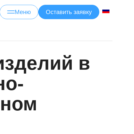
Меню
Оставить заявку
изделий в
но-
ьном